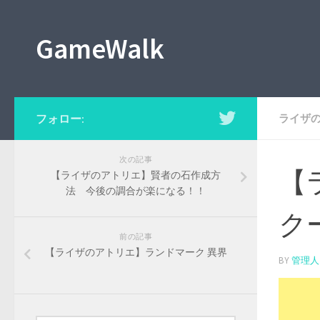
GameWalk
フォロー:
ライザ
次の記事
【
【ライザのアトリエ】賢者の石作成方
法 今後の調合が楽になる！！
ク
前の記事
【ライザのアトリエ】ランドマーク 異界
BY
管理人