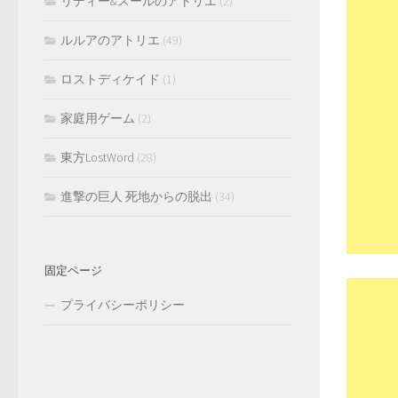
リディー&スールのアトリエ
(2)
ルルアのアトリエ
(49)
ロストディケイド
(1)
家庭用ゲーム
(2)
東方LostWord
(28)
進撃の巨人 死地からの脱出
(34)
固定ページ
プライバシーポリシー