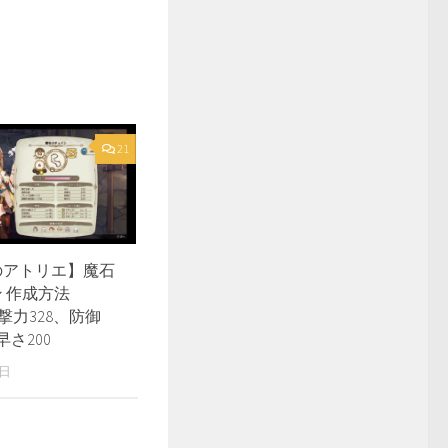
21
のアトリエ】魔石
 作成方法
攻撃力328、防御
早さ200
5日