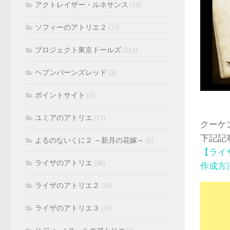
アクトレイザー・ルネサンス
(10)
ソフィーのアトリエ２
(37)
プロジェクト東京ドールズ
(214)
ヘブンバーンズレッド
(3)
ポイントサイト
(1)
ユミアのアトリエ
(17)
クーケ
下記記
よるのないくに２ ～新月の花嫁～
(9)
【ライ
ライザのアトリエ
(38)
作成方
ライザのアトリエ２
(36)
ライザのアトリエ３
(31)