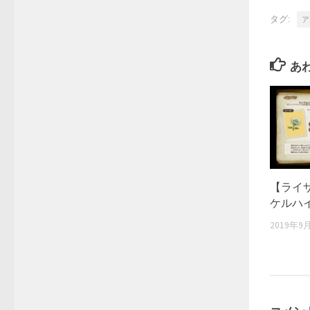
タグ:
ア
あ
【ライ
ケルハ
2019年9