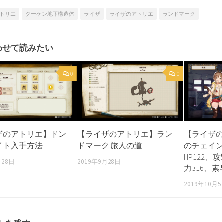
トリエ
クーケン地下構造体
ライザ
ライザのアトリエ
ランドマーク
わせて読みたい
0
0
ザのアトリエ】ドン
【ライザのアトリエ】ラン
【ライザ
イト入手方法
ドマーク 旅人の道
のチェイン
HP122、
月28日
2019年9月28日
力316、素
2019年10月