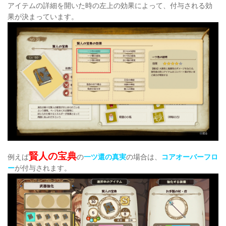
アイテムの詳細を開いた時の左上の効果によって、付与される効
果が決まっています。
賢人の宝典
例えば
の
一ツ還の真実
の場合は、
コアオーバーフロ
ー
が付与されます。