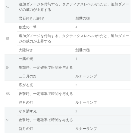
追加ダメージを付与する。タクティクスレベルが5だと、追加ダメー
52
ジの威力が上昇する
岩石砕き/山砕き
創世の槌
創造の一撃
4
追加ダメージを付与する。タクティクスレベルが5だと、追加ダメー
53
ジの威力が上昇する
大陸砕き
創世の槌
一筋の光
1
54
攻撃時、一定確率で暗闇を与える
三日月の灯
ルナーランプ
広がる光
2
55
攻撃時、一定確率で暗闇を与える
満月の灯
ルナーランプ
かき消す光
3
56
攻撃時、一定確率で暗闇を与える
新月の灯
ルナーランプ