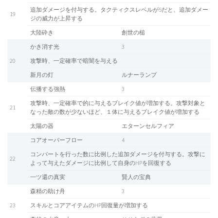
追加ダメージを付与する。タクティクスレベルが5だと、追加ダメー
19
ジの威力が上昇する
大陸砕き
創世の槌
かき消す光
3
20
攻撃時、一定確率で暗闇を与える
新月の灯
ルナーランプ
伝播する強熱
3
攻撃時、一定確率で的に与えるブレイク値が増加する。攻撃対象と
21
なった敵の数が少ないほど、１体に与えるブレイク値が増加する
太陽の器
エターンセルフィア
コアオーバーフロー
4
コンバートを行った数に比例した追加ダメージを付与する。攻撃に
22
よって与えたダメージに比例して自身のHPを回復する
一ツ還の真実
賢人の宝典
森精の助け舟
3
23
スキルとコアアイテムのHP回復量が増加する