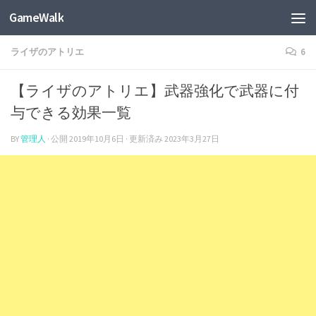
GameWalk
ライザのアトリエ
6
【ライザのアトリエ】武器強化で武器に付
与できる効果一覧
BY
管理人
· 公開
2019年10月6日
· 更新済み
2023年3月27日