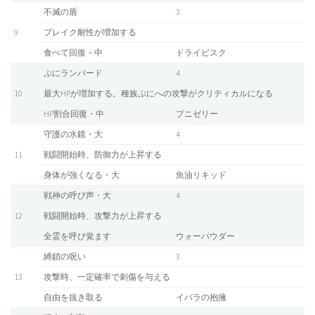
不滅の盾
3
9
ブレイク耐性が増加する
食べて回復・中
ドライビスク
ぷにランパード
4
10
最大HPが増加する。種族ぷにへの攻撃がクリティカルになる
HP割合回復・中
プニゼリー
守護の水鏡・大
4
11
戦闘開始時、防御力が上昇する
身体が強くなる・大
魚油リキッド
戦神の呼び声・大
4
12
戦闘開始時、攻撃力が上昇する
全霊を呼び覚ます
ウォーパウダー
縛鎖の呪い
3
13
攻撃時、一定確率で刺傷を与える
自由を抜き取る
イバラの抱擁