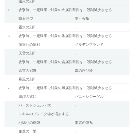
猛火の刻印
3
14
攻撃時、一定確率で対象の火属性耐性を１段階減少させる
隕石呼び
誘引火瓶
霧氷の刻印
3
15
攻撃時、一定確率で対象の氷属性耐性を１段階減少させる
血塗れの凍剣
ノルデンブランド
天雷の刻印
3
16
攻撃時、一定確率で対象の雷属性耐性を１段階減少させる
迅雷の召喚
雷の呼び鈴
暴風の刻印
3
17
攻撃時、一定確率で対象の風属性耐性を１段階減少させる
滅びの旗印
バニッシジーゲル
バーストシェル・大
3
18
スキルのブレイク値が増加する
地鳴りの砲弾
泡雲の弾丸
創造の一撃
4