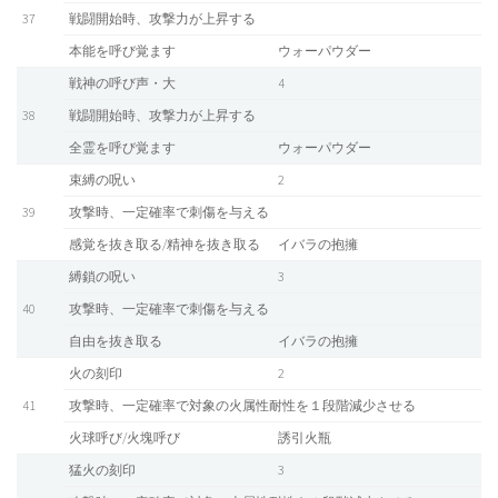
37
戦闘開始時、攻撃力が上昇する
本能を呼び覚ます
ウォーパウダー
戦神の呼び声・大
4
38
戦闘開始時、攻撃力が上昇する
全霊を呼び覚ます
ウォーパウダー
束縛の呪い
2
39
攻撃時、一定確率で刺傷を与える
感覚を抜き取る/精神を抜き取る
イバラの抱擁
縛鎖の呪い
3
40
攻撃時、一定確率で刺傷を与える
自由を抜き取る
イバラの抱擁
火の刻印
2
41
攻撃時、一定確率で対象の火属性耐性を１段階減少させる
火球呼び/火塊呼び
誘引火瓶
猛火の刻印
3