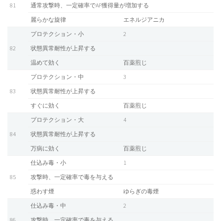
81
通常攻撃時、一定確率でAP獲得量が増加する
麗らかな旋律
エネルジアニカ
プロテクション・小
2
82
状態異常耐性が上昇する
温めて効く
百薬煎じ
プロテクション・中
3
83
状態異常耐性が上昇する
すぐに効く
百薬煎じ
プロテクション・大
4
84
状態異常耐性が上昇する
万病に効く
百薬煎じ
仕込み毒・小
1
85
攻撃時、一定確率で毒を与える
惑わす煙
ゆらぎの毒煙
仕込み毒・中
2
86
攻撃時、一定確率で毒を与える