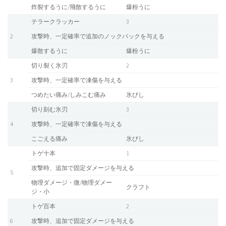
炸裂するうに/飛散するうに
爆粉うに
テラークラッカー
3
2
攻撃時、一定確率で追加のノックバックを与える
爆散するうに
爆粉うに
切り裂く氷刃
2
3
攻撃時、一定確率で凍傷を与える
つめたい痛み/しみこむ痛み
氷びし
切り刻む氷刃
3
4
攻撃時、一定確率で凍傷を与える
こごえる痛み
氷びし
トゲ十本
1
攻撃時、追加で固定ダメージを与える
5
物理ダメージ・微/物理ダメー
クラフト
ジ・小
トゲ百本
2
6
攻撃時、追加で固定ダメージを与える