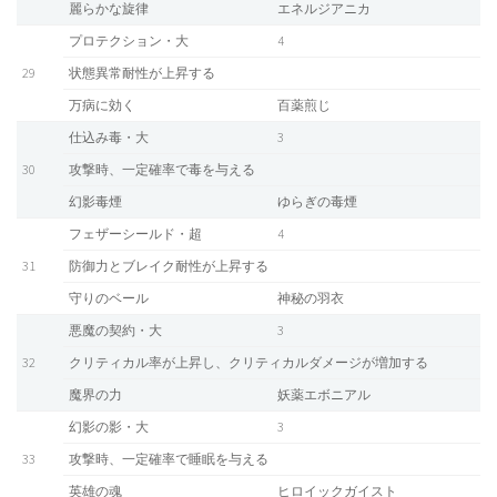
麗らかな旋律
エネルジアニカ
プロテクション・大
4
29
状態異常耐性が上昇する
万病に効く
百薬煎じ
仕込み毒・大
3
30
攻撃時、一定確率で毒を与える
幻影毒煙
ゆらぎの毒煙
フェザーシールド・超
4
31
防御力とブレイク耐性が上昇する
守りのベール
神秘の羽衣
悪魔の契約・大
3
32
クリティカル率が上昇し、クリティカルダメージが増加する
魔界の力
妖薬エボニアル
幻影の影・大
3
33
攻撃時、一定確率で睡眠を与える
英雄の魂
ヒロイックガイスト