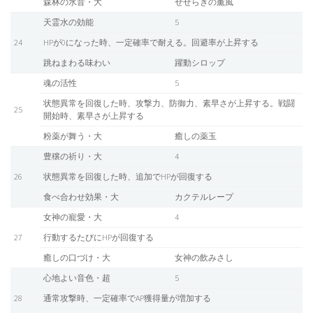
森林の水音・大
せせらぎの薫風
天霊水の効能
5
24
HPが0になった時、一定確率で耐える。回避率が上昇する
跳ねまわる味わい
躍動シロップ
魂の活性
5
状態異常を回復した時、攻撃力、防御力、素早さが上昇する。戦闘
25
開始時、素早さが上昇する
粉薬が舞う・大
癒しの薬玉
豊穣の祈り・大
4
26
状態異常を回復した時、追加でHPが回復する
食べ合わせ効果・大
カクテルレープ
女神の寵愛・大
4
27
行動するたびにHPが回復する
癒しの口づけ・大
女神の飲みさし
心地よい音色・超
5
28
通常攻撃時、一定確率でAP獲得量が増加する