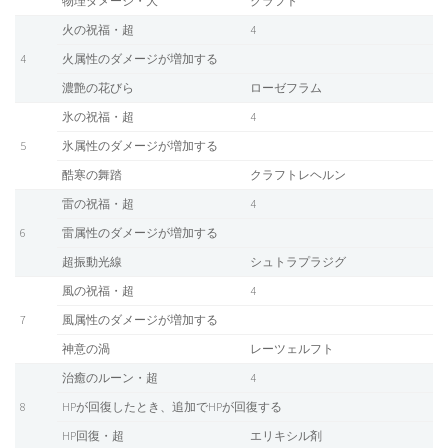
物理ダメージ・大
クラフト
火の祝福・超
4
4
火属性のダメージが増加する
濃艶の花びら
ローゼフラム
氷の祝福・超
4
5
氷属性のダメージが増加する
酷寒の舞踏
クラフトレヘルン
雷の祝福・超
4
6
雷属性のダメージが増加する
超振動光線
シュトラプラジグ
風の祝福・超
4
7
風属性のダメージが増加する
神意の渦
レーツェルフト
治癒のルーン・超
4
8
HPが回復したとき、追加でHPが回復する
HP回復・超
エリキシル剤