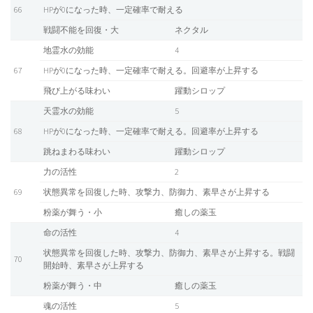
66
HPが0になった時、一定確率で耐える
戦闘不能を回復・大
ネクタル
地霊水の効能
4
67
HPが0になった時、一定確率で耐える。回避率が上昇する
飛び上がる味わい
躍動シロップ
天霊水の効能
5
68
HPが0になった時、一定確率で耐える。回避率が上昇する
跳ねまわる味わい
躍動シロップ
力の活性
2
69
状態異常を回復した時、攻撃力、防御力、素早さが上昇する
粉薬が舞う・小
癒しの薬玉
命の活性
4
状態異常を回復した時、攻撃力、防御力、素早さが上昇する。戦闘
70
開始時、素早さが上昇する
粉薬が舞う・中
癒しの薬玉
魂の活性
5