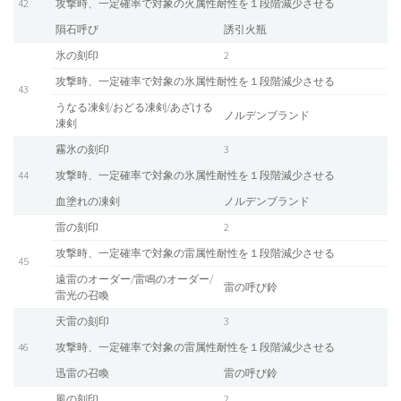
42
攻撃時、一定確率で対象の火属性耐性を１段階減少させる
隕石呼び
誘引火瓶
氷の刻印
2
攻撃時、一定確率で対象の氷属性耐性を１段階減少させる
43
うなる凍剣/おどる凍剣/あざける
ノルデンブランド
凍剣
霧氷の刻印
3
44
攻撃時、一定確率で対象の氷属性耐性を１段階減少させる
血塗れの凍剣
ノルデンブランド
雷の刻印
2
攻撃時、一定確率で対象の雷属性耐性を１段階減少させる
45
遠雷のオーダー/雷鳴のオーダー/
雷の呼び鈴
雷光の召喚
天雷の刻印
3
46
攻撃時、一定確率で対象の雷属性耐性を１段階減少させる
迅雷の召喚
雷の呼び鈴
風の刻印
2