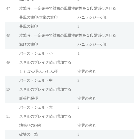
47
攻撃時、一定確率で対象の風属性耐性を１段階減少させる
暴風の旗印/大嵐の旗印
バニッシジーゲル
暴風の刻印
3
48
攻撃時、一定確率で対象の風属性耐性を１段階減少させる
滅びの旗印
バニッシジーゲル
バーストシェル・小
1
49
スキルのブレイク値が増加する
しゃぼん弾/ふうせん弾
泡雲の弾丸
バーストシェル・中
2
50
スキルのブレイク値が増加する
膨張炸裂弾
泡雲の弾丸
バーストシェル・大
3
51
スキルのブレイク値が増加する
地鳴りの砲弾
泡雲の弾丸
破壊の一撃
3