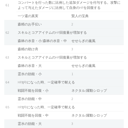
コンバートを行った数に比例した追加ダメージを付与する。攻撃に
61
よって与えたダメージに比例して自身のHPを回復する
一ツ還の真実
賢人の宝典
森精のお手伝い
2
62
スキルとコアアイテムのHP回復量が増加する
森林の水音・小/森林の水音・中
せせらぎの薫風
森精の助け舟
3
63
スキルとコアアイテムのHP回復量が増加する
森林の水音・大
せせらぎの薫風
霊水の効能・小
1
64
HPが0になった時、一定確率で耐える
戦闘不能を回復・小
ネクタル/躍動シロップ
霊水の効能・中
2
65
HPが0になった時、一定確率で耐える
戦闘不能を回復・中
ネクタル/躍動シロップ
霊水の効能・大
3