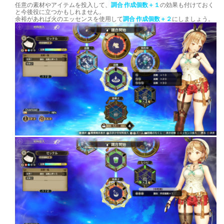
任意の素材やアイテムを投入して、
調合 作成個数＋１
の効果も付けておく
と今後役に立つかもしれません。
余裕があれば火のエッセンスを使用して
調合 作成個数＋２
にしましょう。