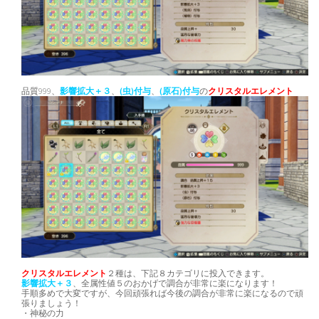
品質999、
影響拡大＋３
、
(虫)付与
、
(原石)付与
の
クリスタルエレメント
クリスタルエレメント
２種は、下記８カテゴリに投入できます。
影響拡大＋３
、全属性値５のおかげで調合が非常に楽になります！
手順多めで大変ですが、今回頑張れば今後の調合が非常に楽になるので頑
張りましょう！
・神秘の力