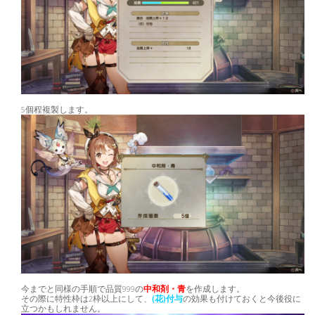
5個程複製します。
今までと同様の手順で品質999の
中和剤・青
を作成します。
その際に特性枠は2枠以上にして、
(花)付与
の効果も付けておくと今後役に
立つかもしれません。