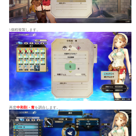
5個程複製します。
再度
中和剤・青
を調合します。