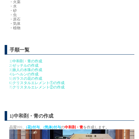
・火薬
・水
・砂
・虫
・原石
・気体
・植物
手順一覧
1)中和剤・青の作成
2)ゼッテルの作成
3)旅人の水珠の作成
4)レヘルンの作成
5)ガラスの花の作成
6)クリスタルエレメント①の作成
7)クリスタルエレメント②の作成
1)中和剤・青の作成
品質999、
(花)付与
、
(気体)付与
の
中和剤・青
を作成します。