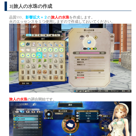
3)旅人の水珠の作成
品質999、
影響拡大＋２
の
旅人の水珠
を作成します。
火のエッセンスを１つ使用しますので作成しておいてください。
旅人の水珠
の調合開始です。