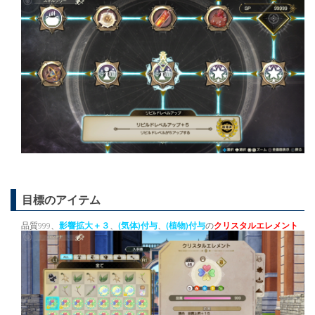
目標のアイテム
品質999、
影響拡大＋３
、
(気体)付与
、
(植物)付与
の
クリスタルエレメント