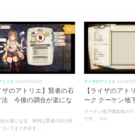
5
アトリエ
2019年9月28日
ライザのアトリエ
2019年9
イザのアトリエ】賢者の石
【ライザのアト
方法 今後の調合が楽にな
ーク クーケン地
！
クーケン地下構造体のラ
です。 &nb...
調合が楽になる、便利な賢者の石の作
ついてまとめます。 ...