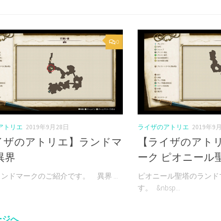
0
アトリエ
2019年9月28日
ライザのアトリエ
2019年9
イザのアトリエ】ランドマ
【ライザのアト
異界
ーク ピオニール
ンドマークのご紹介です。 異界 ...
ピオニール聖塔のランド
す。 &nbsp...
ージへ