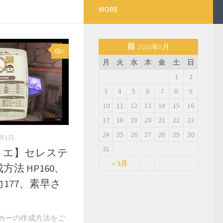
MORE
2026年8月
6
月
火
水
木
金
土
日
1
2
3
4
5
6
7
8
9
10
11
12
13
14
15
16
17
18
19
20
21
22
23
24
25
26
27
28
29
30
0月1日
31
リエ】セレステ
« 3月
法 HP160、
力177、素早さ
カーの作成方法をご