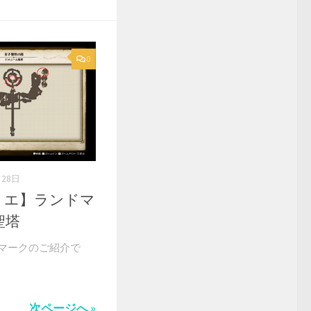
0
月28日
リエ】ランドマ
聖塔
マークのご紹介で
次ページへ »