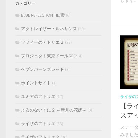
します。 
カテゴリー
BLUE REFLECTION TIE/帝
(6)
アクトレイザー・ルネサンス
(10)
ソフィーのアトリエ２
(37)
プロジェクト東京ドールズ
(214)
ヘブンバーンズレッド
(3)
ポイントサイト
(1)
ユミアのアトリエ
(17)
ライザの
【ラ
よるのないくに２ ～新月の花嫁～
(9)
スア
ライザのアトリエ
(38)
ステー
みました。
ライザのアトリエ２
(36)