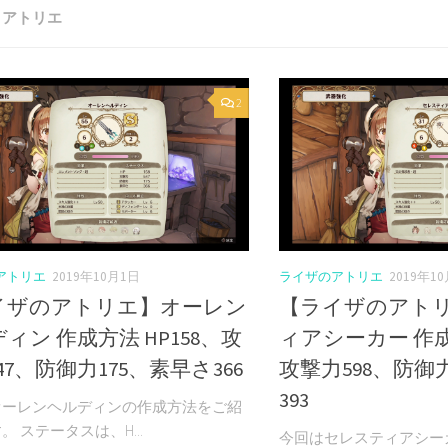
:
アトリエ
2
アトリエ
2019年10月1日
ライザのアトリエ
2019年1
イザのアトリエ】オーレン
【ライザのアト
ィン 作成方法 HP158、攻
ィアシーカー 作成方
47、防御力175、素早さ366
攻撃力598、防御
393
オーレンヘルディンの作成方法をご紹
。 ステータスは、H...
今回はセレスティアシー