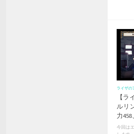
ライザの
【ラ
ルリン
力45
今回は