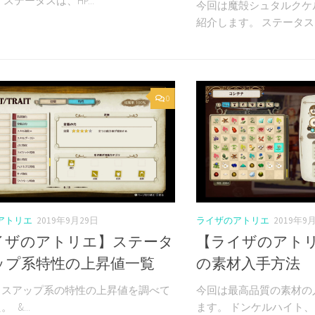
ステータスは、HP...
今回は魔殻シュタルクケ
紹介します。 ステータスは
0
アトリエ
2019年9月29日
ライザのアトリエ
2019年9
イザのアトリエ】ステータ
【ライザのアト
ップ系特性の上昇値一覧
の素材入手方法
タスアップ系の特性の上昇値を調べて
今回は最高品質の素材の
 &...
ます。 ドンケルハイト、エ