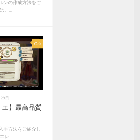
ルンの作成方法をご
、...
0
月29日
リエ】最高品質
入手方法をご紹介し
レ...