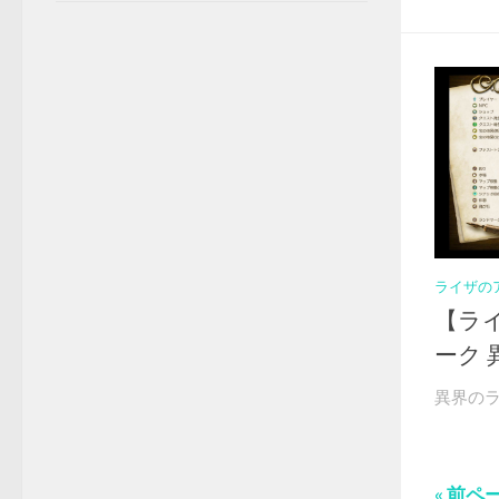
ライザの
【ラ
ーク 
異界のラ
« 前ペ