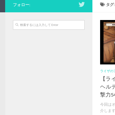
フォロー:
タグ
ライザの
【ラ
ヘルデ
撃力5
今回は
介します