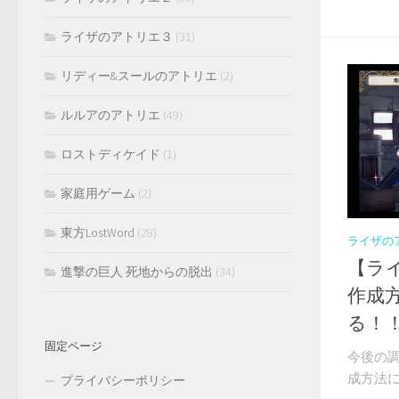
ライザのアトリエ３
(31)
リディー&スールのアトリエ
(2)
ルルアのアトリエ
(49)
ロストディケイド
(1)
家庭用ゲーム
(2)
東方LostWord
(28)
ライザの
【ラ
進撃の巨人 死地からの脱出
(34)
作成
る！
固定ページ
今後の
成方法に
プライバシーポリシー