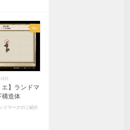
0
月28日
リエ】ランドマ
下構造体
ンドマークのご紹介