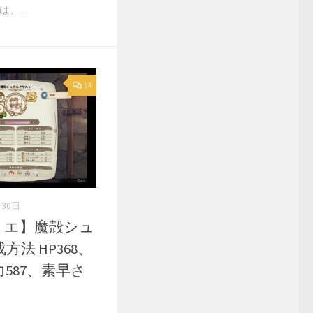
、...
14
月30日
リエ】魔殻シュ
法 HP368、
力587、素早さ