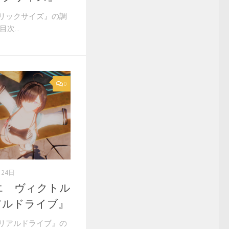
リックサイズ』の調
次...
0
月24日
エ ヴィクトル
アルドライブ』
リアルドライブ』の