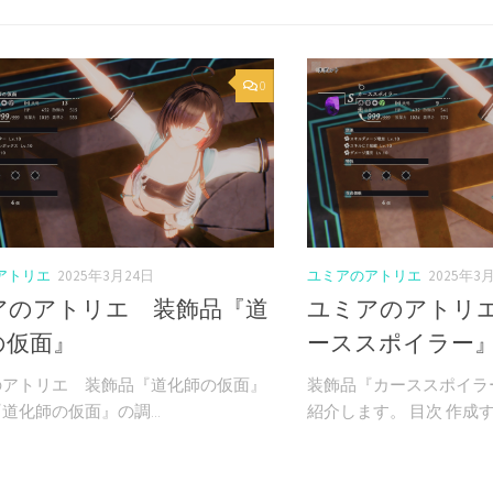
0
アトリエ
2025年3月24日
ユミアのアトリエ
2025年3
アのアトリエ 装飾品『道
ユミアのアトリ
の仮面』
ーススポイラー
のアトリエ 装飾品『道化師の仮面』
装飾品『カーススポイラ
道化師の仮面』の調...
紹介します。 目次 作成する