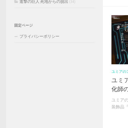
進撃の巨人 死地からの脱出
(34)
固定ページ
プライバシーポリシー
ユミアの
ユミ
化師
ユミア
装飾品『