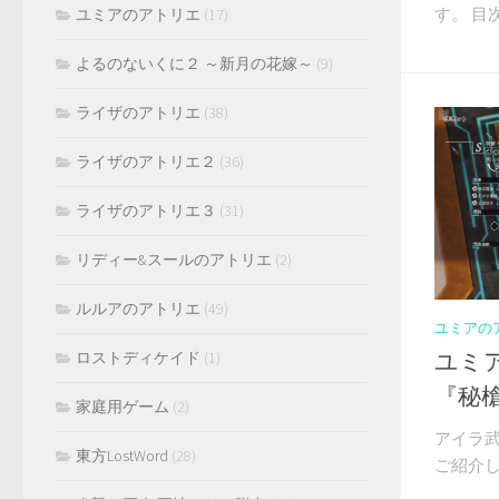
す。 目次
ユミアのアトリエ
(17)
よるのないくに２ ～新月の花嫁～
(9)
ライザのアトリエ
(38)
ライザのアトリエ２
(36)
ライザのアトリエ３
(31)
リディー&スールのアトリエ
(2)
ルルアのアトリエ
(49)
ユミアの
ユミ
ロストディケイド
(1)
『秘
家庭用ゲーム
(2)
アイラ
東方LostWord
(28)
ご紹介しま