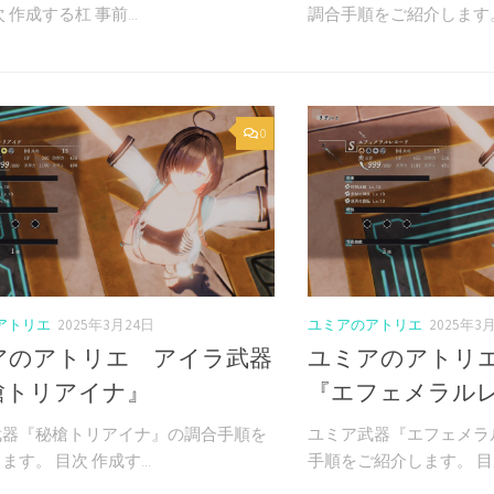
 作成する杠 事前...
調合手順をご紹介します。 
0
アトリエ
2025年3月24日
ユミアのアトリエ
2025年3
アのアトリエ アイラ武器
ユミアのアトリ
槍トリアイナ』
『エフェメラル
武器『秘槍トリアイナ』の調合手順を
ユミア武器『エフェメラ
す。 目次 作成す...
手順をご紹介します。 目次 