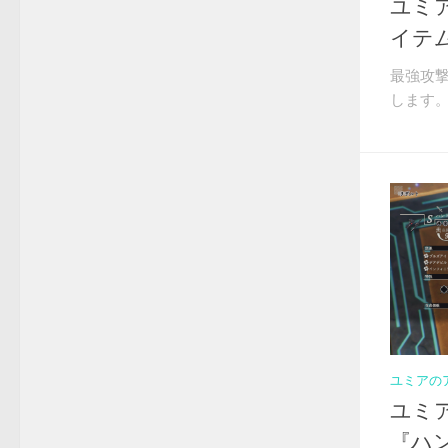
ユミ
イテ
最強攻
します。
ユミアの
ユミ
『ハ