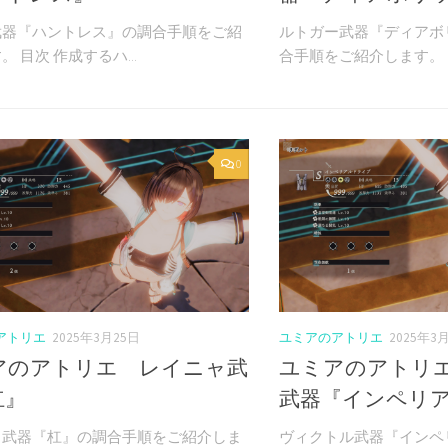
武器『ハントレス』の調合手順をご紹
ルトガー武器『ディアボ
 目次 作成するハ...
合手順をご紹介します。 目
0
アトリエ
2025年3月25日
ユミアのアトリエ
2025年3
アのアトリエ レイニャ武
ユミアのアトリ
杠』
武器『インペリ
ャ武器『杠』の調合手順をご紹介しま
ヴィクトル武器『インペ