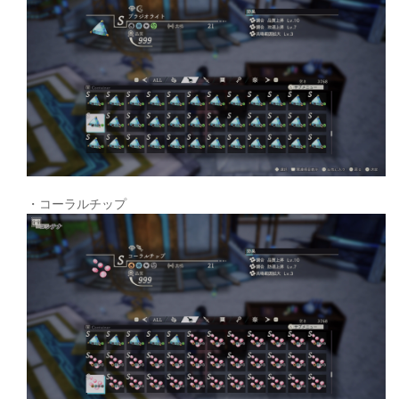
・コーラルチップ