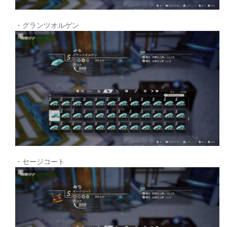
・グランツオルゲン
・セージコート