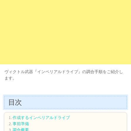
ヴィクトル武器『インペリアルドライブ』の調合手順をご紹介し
ます。
目次
作成するインペリアルドライブ
事前準備
調合概要