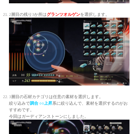
2層目の残り3か所は
グランツオルゲン
を選択します。
3層目の石材カテゴリは任意の素材を選択します。
絞り込みで
調合 ○○上昇
系に絞り込んで、素材を選択するのがお
すすめです。
今回はガーディアンストーンにしました。