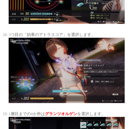
3つ目の「効果のアトラスコア」を選択します。
1層目までの4か所は
グランツオルゲン
を選択します。