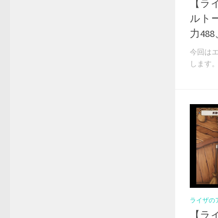
【ラ
ルトー
力48
今回は
します。 
ライザの
【ラ