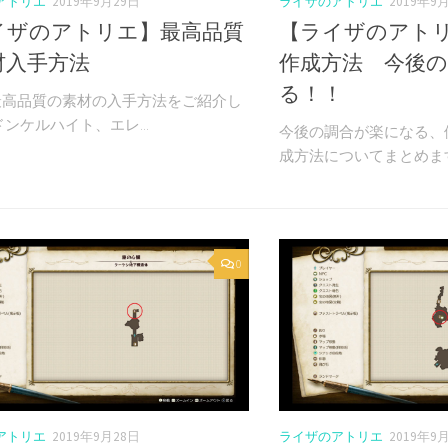
アトリエ
2019年9月29日
ライザのアトリエ
2019年9
イザのアトリエ】最高品質
【ライザのアト
材入手方法
作成方法 今後
る！！
最高品質の素材の入手方法をご紹介し
ドンケルハイト、エレ...
今後の調合が楽になる、
成方法についてまとめます。
0
アトリエ
2019年9月28日
ライザのアトリエ
2019年9