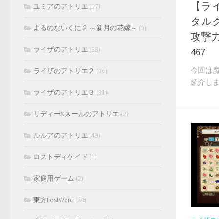
【ラ
ユミアのアトリエ
(17)
タルク
よるのないくに２ ～新月の花嫁～
(9)
攻撃力
ライザのアトリエ
(38)
467
今回は
ライザのアトリエ２
(36)
紹介しま
ライザのアトリエ３
(31)
リディー&スールのアトリエ
(2)
ルルアのアトリエ
(49)
ロストディケイド
(1)
家庭用ゲーム
(2)
東方LostWord
(28)