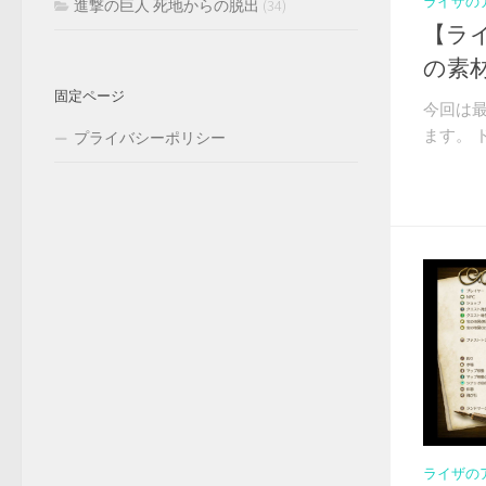
ライザの
進撃の巨人 死地からの脱出
(34)
【ラ
の素
固定ページ
今回は
ます。 
プライバシーポリシー
ライザの