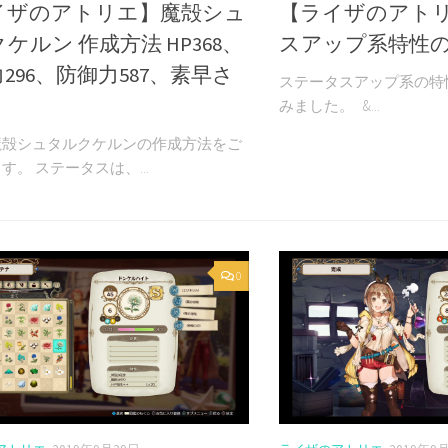
イザのアトリエ】魔殻シュ
【ライザのアト
ケルン 作成方法 HP368、
スアップ系特性
296、防御力587、素早さ
ステータスアップ系の特
みました。 &...
魔殻シュタルクケルンの作成方法をご
す。 ステータスは、...
0