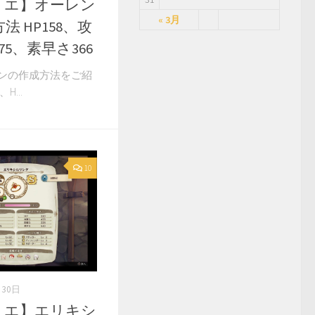
リエ】オーレン
« 3月
 HP158、攻
75、素早さ366
ンの作成方法をご紹
...
10
月30日
リエ】エリキシ