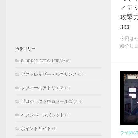
ィアシ
攻撃力
393
今回は
紹介しま
カテゴリー
BLUE REFLECTION TIE/帝
(6)
アクトレイザー・ルネサンス
(10)
ソフィーのアトリエ２
(37)
プロジェクト東京ドールズ
(214)
ヘブンバーンズレッド
(3)
ポイントサイト
(1)
ライザの