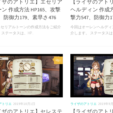
イザのアトリエ】エセリア
【ライザのアト
ン 作成方法 HP165、攻撃
ヘルディン 作成方法
8、防御力179、素早さ476
撃力547、防御力1
エセリアルトーンの作成方法をご紹介
今回はオーレンヘルディ
ステータスは、HP...
介します。 ステータスは、H
6
アトリエ
2019年10月1日
ライザのアトリエ
2019年9
イザのアトリエ】セレステ
【ライザのアト