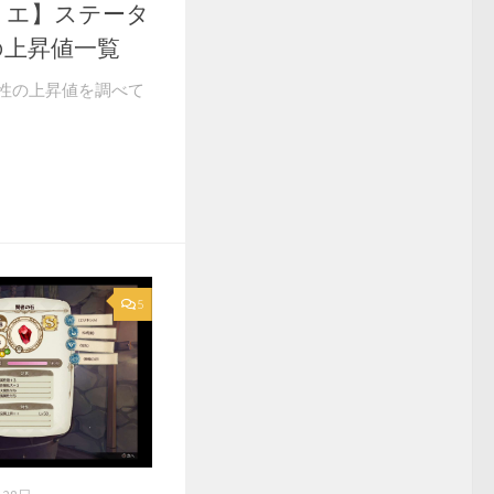
リエ】ステータ
の上昇値一覧
性の上昇値を調べて
5