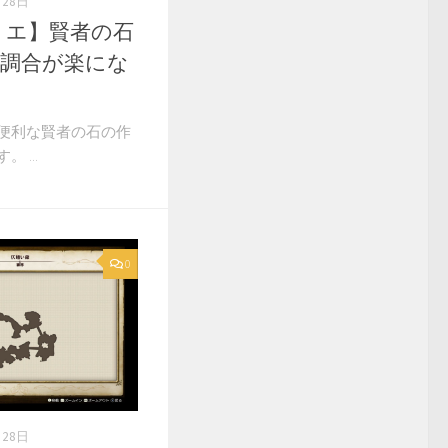
月28日
リエ】賢者の石
の調合が楽にな
便利な賢者の石の作
 ...
0
月28日